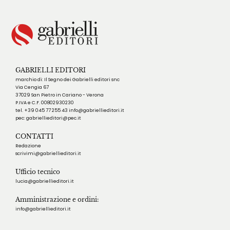
GABRIELLI EDITORI
marchio di: Il Segno dei Gabrielli editori snc
Via Cengia 67
37029 San Pietro in Cariano - Verona
P.IVA e C.F. 00802930230
tel. +39 045 77 255 43 info@gabriellieditori.it
pec: gabriellieditori@pec.it
CONTATTI
Redazione
scrivimi@gabriellieditori.it
Ufficio tecnico
lucia@gabriellieditori.it
Amministrazione e ordini:
info@gabriellieditori.it