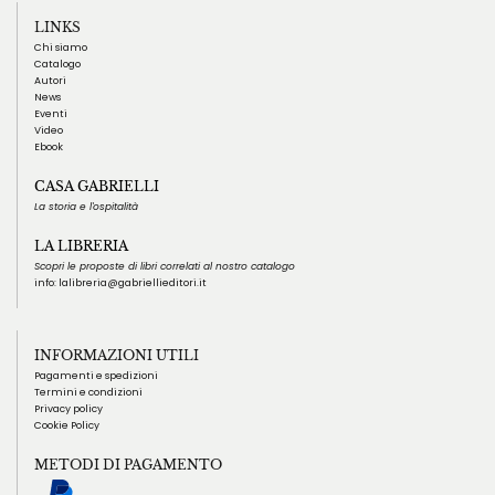
LINKS
Chi siamo
Catalogo
Autori
News
Eventi
Video
Ebook
CASA GABRIELLI
La storia e l'ospitalità
LA LIBRERIA
Scopri le proposte
di libri correlati al nostro catalogo
info:
lalibreria@gabriellieditori.it
INFORMAZIONI UTILI
Pagamenti e spedizioni
Termini e condizioni
Privacy policy
Cookie Policy
METODI DI PAGAMENTO