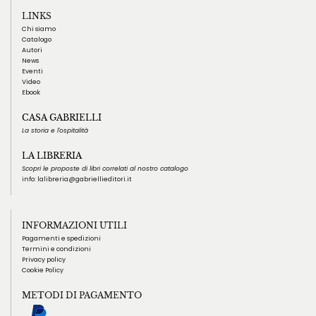
LINKS
Chi siamo
Catalogo
Autori
News
Eventi
Video
Ebook
CASA GABRIELLI
La storia e l'ospitalità
LA LIBRERIA
Scopri le proposte
di libri correlati al nostro catalogo
info:
lalibreria@gabriellieditori.it
INFORMAZIONI UTILI
Pagamenti e spedizioni
Termini e condizioni
Privacy policy
Cookie Policy
METODI DI PAGAMENTO