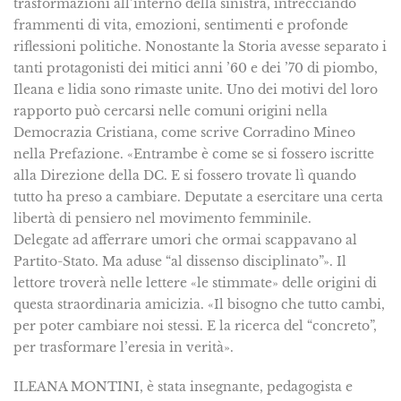
trasformazioni all’interno della sinistra, intrec­ciando
frammenti di vita, emozioni, sentimenti e profonde
riflessioni politiche. Nonostante la Storia avesse separato i
tanti protagonisti dei mitici anni ’60 e dei ’70 di piombo,
Ileana e lidia sono rimaste unite. Uno dei motivi del loro
rapporto può cercarsi nelle co­muni origini nella
Democrazia Cristiana, come scrive Corradino Mineo
nella Prefazione. «Entrambe è come se si fossero iscritte
alla Direzione della DC. E si fossero trovate lì quando
tutto ha preso a cambiare. Deputate a esercitare una certa
libertà di pensiero nel movimento femminile.
Delegate ad afferrare umori che ormai scappavano al
Partito-Stato. Ma aduse “al dissenso disciplinato”». Il
lettore troverà nelle lettere «le stimmate» delle origini di
questa straordinaria amicizia. «Il bisogno che tutto cambi,
per poter cambiare noi stessi. E la ricerca del “concreto”,
per trasformare l’e­resia in verità».
ILEANA MONTINI, è stata insegnante, pedagogista e