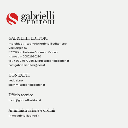
GABRIELLI EDITORI
marchio di: Il Segno dei Gabrielli editori snc
Via Cengia 67
37029 San Pietro in Cariano - Verona
P.IVA e C.F. 00802930230
tel. +39 045 77 255 43 info@gabriellieditori.it
pec: gabriellieditori@pec.it
CONTATTI
Redazione
scrivimi@gabriellieditori.it
Ufficio tecnico
lucia@gabriellieditori.it
Amministrazione e ordini:
info@gabriellieditori.it